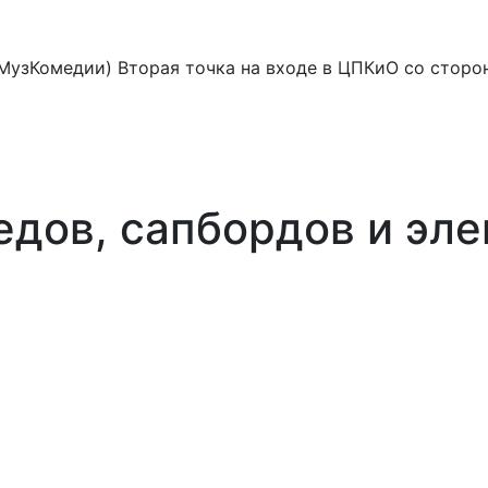
в МузКомедии) Вторая точка на входе в ЦПКиО со сторо
едов, сапбордов и эл