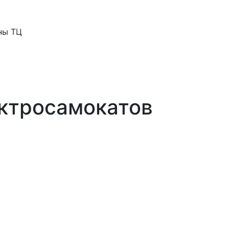
ны ТЦ
ектросамокатов